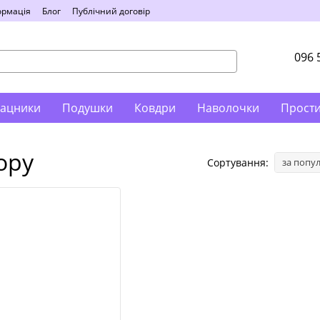
ормація
Блог
Публічний договір
096 
ацники
Подушки
Ковдри
Наволочки
Прост
ору
Сортування:
за попу