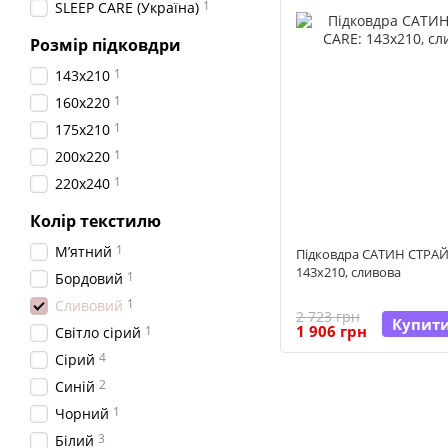
1
SLEEP CARE (Україна)
Розмір підковдри
1
143x210
1
160x220
1
175x210
1
200x220
1
220x240
Колір текстилю
1
Мʼятний
Підковдра САТИН СТРАЙП
143х210, сливова
1
Бордовий
1
Сливовий
2 723 грн
Купит
1 906 грн
1
Світло сірий
4
Сірий
2
Синій
1
Чорний
3
Білий