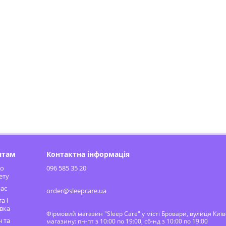
нтам
Контактна інформація
до
096 585 35 20
ету
ас
order@sleepcare.ua
а і
вка
Фірмовий магазин "Sleep Care" у місті Бровари, вулиця Киї
 та
магазину: пн-пт з 10:00 по 19:00, сб-нд з 10:00 по 19:00