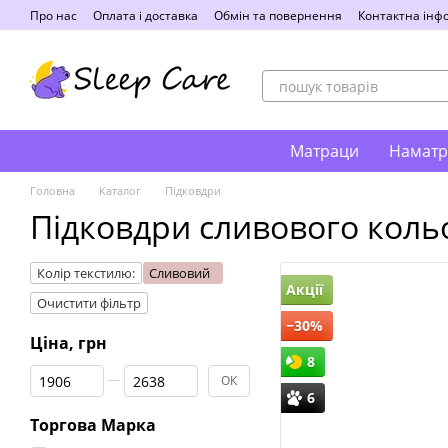
Перейти до основного контенту
Про нас
Оплата і доставка
Обмін та повернення
Контактна інф
Матраци
Наматр
Головна
Каталог
Підковдри
Підковдри сливового коль
Колір текстилю:
Сливовий
Акції
Очистити фільтр
−30%
Ціна, грн
8
Від Ціна, грн
До Ціна, грн
ОК
6
Торгова Марка