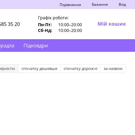
Бажання
Вхід
Порівняння
Графік роботи:
Мій кошик
585 35 20
Пн-Пт:
10:00–20:00
Сб-Нд:
10:00–20:00
ирадла
Підковдри
лярністю
спочатку дешевше
спочатку дорожчі
за назвою