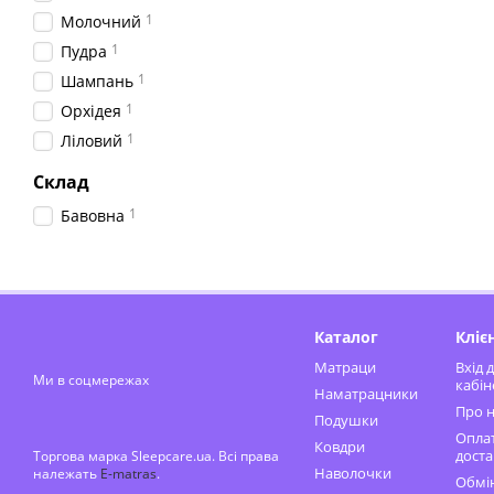
1
Молочний
1
Пудра
1
Шампань
1
Орхідея
1
Ліловий
Склад
1
Бавовна
Каталог
Кліє
Матраци
Вхід 
Ми в соцмережах
кабін
Наматрацники
Про н
Подушки
Оплат
Ковдри
доста
Торгова марка Sleepcare.ua. Всі права
Наволочки
належать
E-matras
.
Обмін