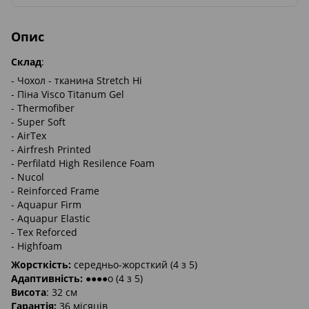
Опис
Склад
:
- Чохол - тканина Stretch Hi
- Піна Visco Titanum Gel
- Thermofiber
- Super Soft
- AirTex
- Airfresh Printed
- Perfilatd High Resilence Foam
- Nucol
- Reinforced Frame
- Aquapur Firm
- Aquapur Elastic
- Tex Reforced
- Highfoam
Жорсткість:
середньо-жорсткий (4 з 5)
Адаптивність:
●●●●o (4 з 5)
Висота
: 32 см
Гарантія:
36 місяців