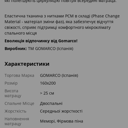
які полегшують циркуляцію повітря всередині матраца.
Еластична тканина з нитками PCM в складі (Phase Change
Material - матеріал зміни фаз), яка забезпечує відчуття
свіжості, сприяє підтримці комфортного мікроклімату
спального місця
Еволюція відпочинку від Gomarco!
Виробник:
ТМ GOMARCO (Іспанія)
Характеристики
Торгова Марка
GOMARCO (Іспанія)
Розмір
160x200
Висота
> 25 см
матрацу
Спальне Місце
Двоспальні
Жорсткість
Середньої жорсткості
Наповнення
Меморі, Фірмова піна
матрацу