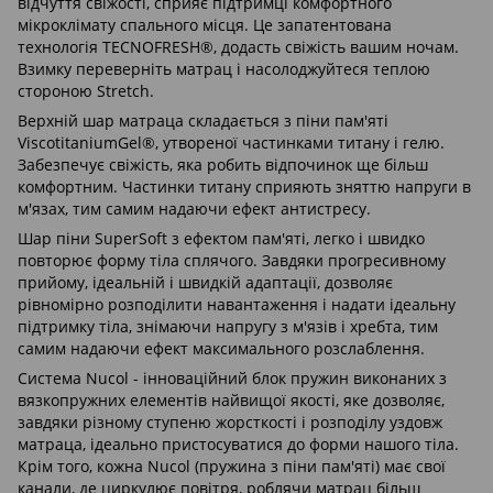
відчуття свіжості, сприяє підтримці комфортного
мікроклімату спального місця. Це запатентована
технологія TECNOFRESH®, додасть свіжість вашим ночам.
Взимку переверніть матрац і насолоджуйтеся теплою
стороною Stretch.
Верхній шар матраца складається з піни пам'яті
ViscotitaniumGel®, утвореної частинками титану і гелю.
Забезпечує свіжість, яка робить відпочинок ще більш
комфортним. Частинки титану сприяють зняттю напруги в
м'язах, тим самим надаючи ефект антистресу.
Шар піни SuperSoft з ефектом пам'яті, легко і швидко
повторює форму тіла сплячого. Завдяки прогресивному
прийому, ідеальній і швидкій адаптації, дозволяє
рівномірно розподілити навантаження і надати ідеальну
підтримку тіла, знімаючи напругу з м'язів і хребта, тим
самим надаючи ефект максимального розслаблення.
Система Nucol - інноваційний блок пружин виконаних з
вязкопружних елементів найвищої якості, яке дозволяє,
завдяки різному ступеню жорсткості і розподілу уздовж
матраца, ідеально пристосуватися до форми нашого тіла.
Крім того, кожна Nucol (пружина з піни пам'яті) має свої
канали, де циркулює повітря, роблячи матрац більш