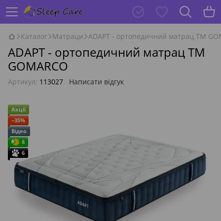
Каталог
Матраци
ADAPT - ортопедичний матрац ТМ G
ADAPT - ортопедичний матрац ТМ
GOMARCO
Артикул:
113027
Написати відгук
Акції
−35%
Відео
8
6