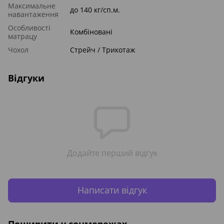
Максимальне
до 140 кг/сп.м.
навантаження
Особливості
Комбінованi
матрацу
Чохол
Стрейч / Трикотаж
Відгуки
Додайте перший відгук
Написати відгук
Поширити у соцмережах