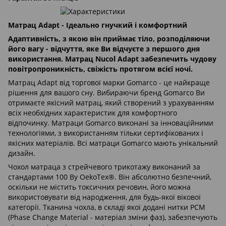
Матрац Adapt - Ідеально гнучкий і комфортний
Адаптивність, з якою він приймає тіло, розподіляючи
його вагу - відчуття, яке Ви відчуєте з першого дня
використання. Матрац Nucol Adapt забезпечить чудову
повітропроникність, свіжість протягом всієї ночі.
Матрац Adapt від торгової марки Gomarco - це найкраще
рішення для вашого сну. Вибираючи бренд Gomarco Ви
отримаєте якісний матрац, який створений з урахуванням
всіх необхідних характеристик для комфортного
відпочинку. Матраци Gomarco виконані за інноваційними
технологіями, з використанням тільки сертифікованих і
якісних матеріалів. Всі матраци Gomarco мають унікальний
дизайн.
Чохол матраца з стрейчевого трикотажу виконаний за
стандартами 100 By OekoTex®. Він абсолютно безпечний,
оскільки не містить токсичних речовин, його можна
використовувати від народження, для будь-якої вікової
категорії. Тканина чохла, в складі якої додані нитки PCM
(Phase Change Material - матеріал зміни фаз), забезпечують