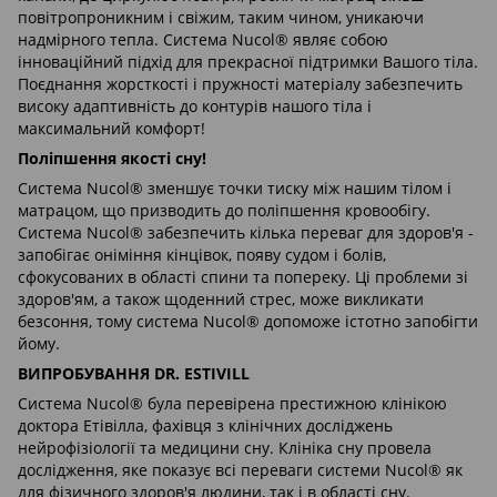
повітропроникним і свіжим, таким чином, уникаючи
надмірного тепла. Система Nucol® являє собою
інноваційний підхід для прекрасної підтримки Вашого тіла.
Поєднання жорсткості і пружності матеріалу забезпечить
високу адаптивність до контурів нашого тіла і
максимальний комфорт!
Поліпшення якості сну!
Система Nucol® зменшує точки тиску між нашим тілом і
матрацом, що призводить до поліпшення кровообігу.
Система Nucol® забезпечить кілька переваг для здоров'я -
запобігає оніміння кінцівок, появу судом і болів,
сфокусованих в області спини та попереку. Ці проблеми зі
здоров'ям, а також щоденний стрес, може викликати
безсоння, тому система Nucol® допоможе істотно запобігти
йому.
ВИПРОБУВАННЯ DR. ESTIVILL
Система Nucol® була перевірена престижною клінікою
доктора Етівілла, фахівця з клінічних досліджень
нейрофізіології та медицини сну. Клініка сну провела
дослідження, яке показує всі переваги системи Nucol® як
для фізичного здоров'я людини, так і в області сну.