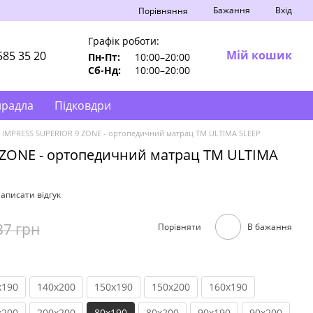
Бажання
Вхід
Порівняння
Графік роботи:
Мій кошик
585 35 20
Пн-Пт:
10:00–20:00
Сб-Нд:
10:00–20:00
ирадла
Підковдри
IMPRESS SUPERIOR 9 ZONE - ортопедичний матрац ТМ ULTIMA SLEEP
 ZONE - ортопедичний матрац ТМ ULTIMA
аписати відгук
37 грн
Порівняти
В бажання
x190
140x200
150x190
150x200
160x190
x200
200x200
80x190
80x200
90x190
90x200