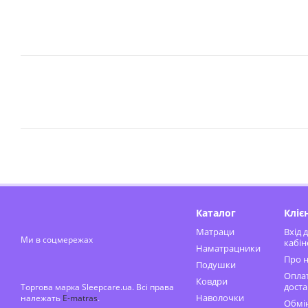
Каталог
Кліє
Матраци
Вхід 
Ми в соцмережах
кабін
Наматрацники
Про н
Подушки
Оплат
Ковдри
доста
Торгова марка Sleepcare.ua. Всі права
Наволочки
належать
E-matras
.
Обмін