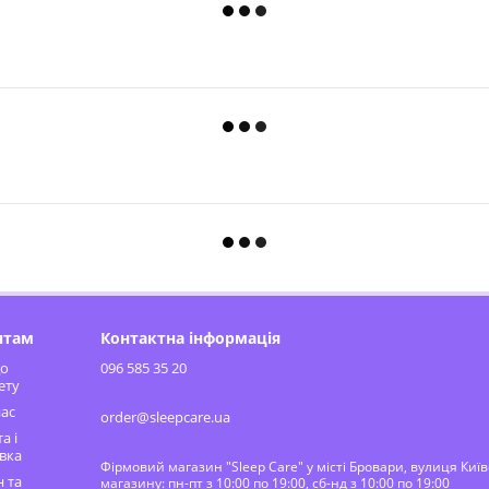
нтам
Контактна інформація
до
096 585 35 20
ету
ас
order@sleepcare.ua
а і
вка
Фірмовий магазин "Sleep Care" у місті Бровари, вулиця Киї
 та
магазину: пн-пт з 10:00 по 19:00, сб-нд з 10:00 по 19:00