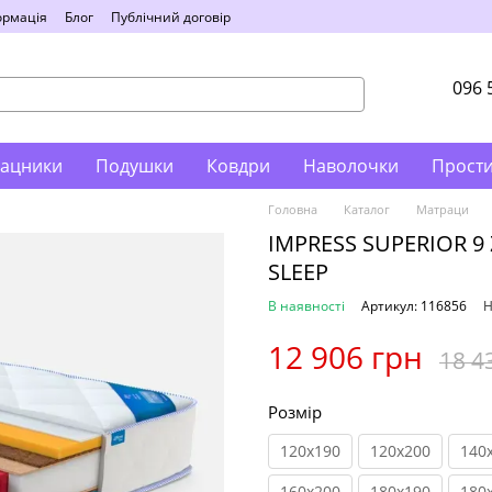
ормація
Блог
Публічний договір
096 
ацники
Подушки
Ковдри
Наволочки
Прост
Головна
Каталог
Матраци
IMPRESS SUPERIOR 9
SLEEP
В наявності
Артикул: 116856
Н
12 906 грн
18 4
Розмір
120x190
120x200
140
160x200
180x190
180