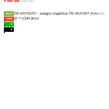
4 580 грн
5 089 грн
Акції
−35%
8
6