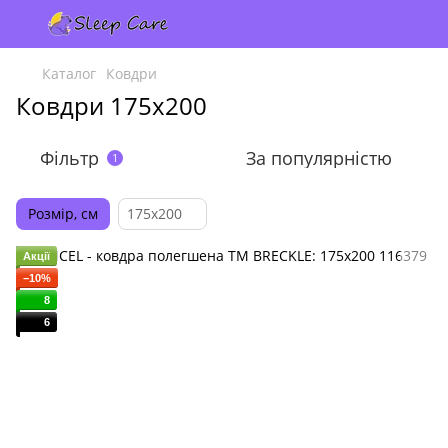
Каталог
Ковдри
Ковдри 175x200
Фільтр
За популярністю
1
Розмір, см
175x200
Акції
−10%
8
6