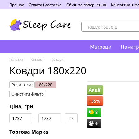
Перейти до основного контенту
Про нас
Оплата і доставка
Обмін та повернення
Контактна інф
Матраци
Наматр
Головна
Каталог
Ковдри
Ковдри 180x220
Розмір, см:
180x220
Акції
Очистити фільтр
−35%
Ціна, грн
8
Від Ціна, грн
До Ціна, грн
ОК
6
Торгова Марка