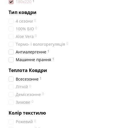
1
180x220
Тип ковдри
0
4 сезони
0
100% БІО
0
Aloe Vera
0
Термо- і вологорегуляція
1
Антиалергенне
1
Машинне прання
Теплота Ковдри
1
Всесезонне
0
Літній
0
Демісезонне
0
Зимове
Колір текстилю
0
Рожевий