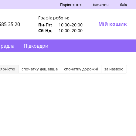
Бажання
Вхід
Порівняння
Графік роботи:
Мій кошик
585 35 20
Пн-Пт:
10:00–20:00
Сб-Нд:
10:00–20:00
ирадла
Підковдри
лярністю
спочатку дешевше
спочатку дорожчі
за назвою