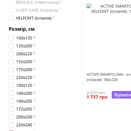
0
BRECKLE (Німеччина)
0
SLEEP CARE (Україна)
1
VELFONT (Іспанія)
Розмір, см
4
100x135
2
135x200
8
200x220
5
155x200
4
175x200
ACTIVE SMARTCLIMA - к
1
220x220
(Іспанія): 180x220
1
100x120
2 672 грн
4
140x200
Купит
1 737 грн
7
140x205
5
172x205
3
200x200
1
220x240