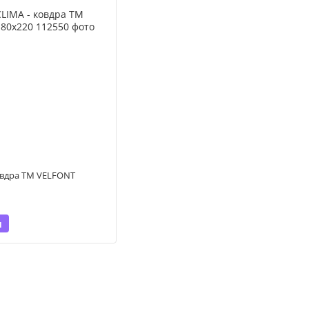
овдра ТМ VELFONT
и