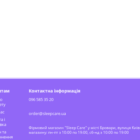
нтам
Контактна інформація
до
096 585 35 20
ету
ас
order@sleepcare.ua
а і
вка
Фірмовий магазин "Sleep Care" у місті Бровари, вулиця Киї
 та
магазину: пн-пт з 10:00 по 19:00, сб-нд з 10:00 по 19:00
рнення
⠀⠀⠀⠀⠀⠀⠀⠀⠀⠀⠀⠀⠀⠀⠀⠀⠀⠀⠀⠀⠀⠀⠀⠀⠀⠀⠀⠀⠀⠀⠀⠀⠀⠀⠀⠀⠀⠀⠀