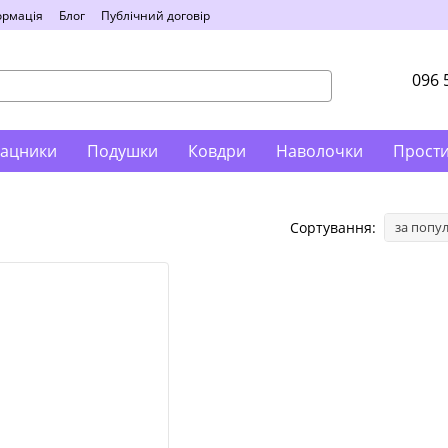
ормація
Блог
Публічний договір
096 
ацники
Подушки
Ковдри
Наволочки
Прост
Сортування:
за попу