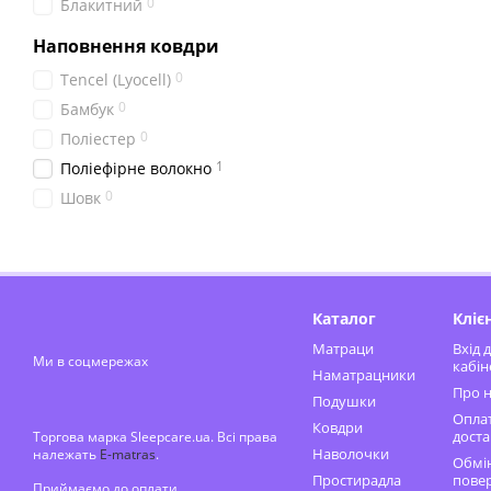
0
Блакитний
Наповнення ковдри
0
Tencel (Lyocell)
0
Бамбук
0
Поліестер
1
Поліефірне волокно
0
Шовк
Каталог
Кліє
Матраци
Вхід 
Ми в соцмережах
кабін
Наматрацники
Про н
Подушки
Оплат
Ковдри
доста
Торгова марка Sleepcare.ua. Всі права
Наволочки
належать
E-matras
.
Обмін
Простирадла
пове
Приймаємо до оплати