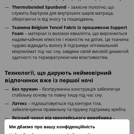
Thermobonded Spunbond
– захисне полотно, що
служить бар’єром для внутрішніх шарів матраца,
оберігаючи їх від зносу та пошкоджень.
Тканина Belgium Tencel Fabric із прошивкою Support
Foam
– матеріал із волокон евкаліпта, що вирізняється
надзвичайною м’якістю і ніжністю на дотик. Ця тканина
чудово відводить вологу й підтримує оптимальний
мікроклімат під час сну, завдяки своїй високій дихаючій
здатності та терморегулюючим властивостям.
Технології, що дарують неймовірний
відпочинок вже із першої ночі
Без пружин
– безпружинна конструкція забезпечує
стабільну основу та повну тишу під час сну.
Латекс
– підлаштовується під контури тіла,
забезпечуючи правильну та пружну підтримку хребта.
Якісний чохол від європейського виробника
–
високоякісна бельгійська тканина, виготовлена з
Ми дбаємо про вашу конфіденційність
волокон Tencel, відомих своєю м’якістю, міцністю та