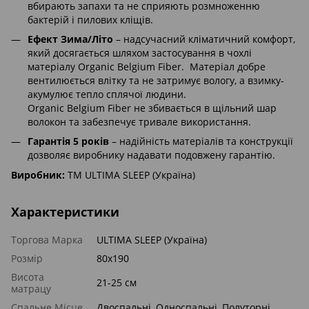
вбирають запахи та не сприяють розмноженню
бактерій і пилових кліщів.
Ефект Зима/Літо
– надсучасний кліматичний комфорт,
який досягається шляхом застосування в чохлі
матеріалу Organic Belgium Fiber. Матеріал добре
вентилюється влітку та не затримує вологу, а взимку-
акумулює тепло сплячої людини.
Organic Belgium Fiber не збивається в щільний шар
волокон та забезпечує тривале використання.
Гарантія 5 років
– надійність матеріалів та конструкції
дозволяє виробнику надавати подовжену гарантію.
Виробник:
ТМ ULTIMA SLEEP (Україна)
Характеристики
Торгова Марка
ULTIMA SLEEP (Україна)
Розмір
80x190
Висота
21-25 см
матрацу
Спальне Місце
Двоспальні, Односпальні, Полуторні