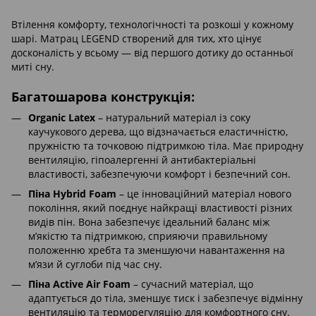
Втілення комфорту, технологічності та розкоші у кожному
шарі. Матрац LEGEND створений для тих, хто цінує
досконалість у всьому — від першого дотику до останньої
миті сну.
Багатошарова конструкція:
Organic Latex
– натуральний матеріал із соку
каучукового дерева, що відзначається еластичністю,
пружністю та точковою підтримкою тіла. Має природну
вентиляцію, гіпоалергенні й антибактеріальні
властивості, забезпечуючи комфорт і безпечний сон.
Піна Hybrid Foam
– це інноваційний матеріал нового
покоління, який поєднує найкращі властивості різних
видів пін. Вона забезпечує ідеальний баланс між
м’якістю та підтримкою, сприяючи правильному
положенню хребта та зменшуючи навантаження на
м’язи й суглоби під час сну.
Піна Active Air Foam
– сучасний матеріал, що
адаптується до тіла, зменшує тиск і забезпечує відмінну
вентиляцію та терморегуляцію для комфортного сну.