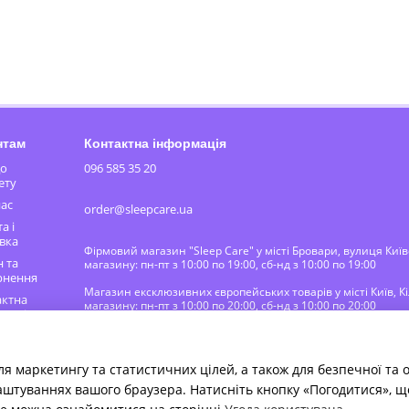
нтам
Контактна інформація
до
096 585 35 20
ету
ас
order@sleepcare.ua
а і
вка
Фірмовий магазин "Sleep Care" у місті Бровари, вулиця Киї
 та
магазину: пн-пт з 10:00 по 19:00, сб-нд з 10:00 по 19:00
рнення
⠀⠀⠀⠀⠀⠀⠀⠀⠀⠀⠀⠀⠀⠀⠀⠀⠀⠀⠀⠀⠀⠀⠀⠀⠀⠀⠀⠀⠀⠀⠀⠀⠀⠀⠀⠀⠀⠀⠀
Магазин ексклюзивних європейських товарів у місті Київ, Кі
актна
магазину: пн-пт з 10:00 по 20:00, сб-нд з 10:00 по 20:00
мація
Мапа проїзду
ічний
ля маркетингу та статистичних цілей, а також для безпечної та
ір
аштуваннях вашого браузера. Натисніть кнопку «Погодитися», щ