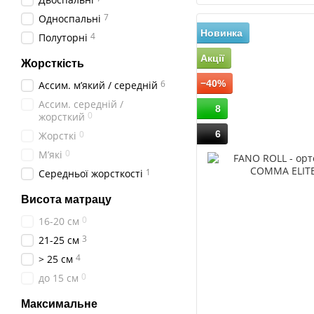
7
Односпальні
Новинка
4
Полуторні
Акції
Жорсткість
6
−40%
Ассим. мʼякий / середній
Ассим. середній /
8
0
жорсткий
0
6
Жорсткі
0
Мʼякі
1
Середньої жорсткості
Висота матрацу
0
16-20 см
3
21-25 см
4
> 25 см
0
до 15 см
Максимальне