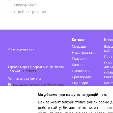
0
Мікрофібра
0
Стрейч / Трикотаж
Каталог
Кліє
Матраци
Вхід 
Ми в соцмережах
кабін
Наматрацники
Про н
Подушки
Оплат
Ковдри
доста
Торгова марка Sleepcare.ua. Всі права
Наволочки
належать
E-matras
.
Обмін
Простирадла
пове
Приймаємо до оплати
Підковдри
Конт
інфор
Блог
Ми дбаємо про вашу конфіденційність
Публ
Мобільна версія
Цей веб-сайт використовує файли cookie д
догов
роботи сайту. Ви можете змінити це в нал