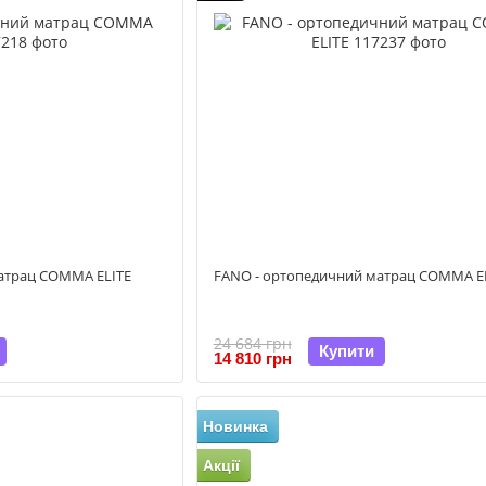
атрац COMMA ELITE
FANO - ортопедичний матрац COMMA E
24 684 грн
Купити
14 810 грн
Новинка
Акції