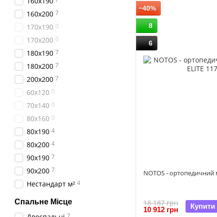
160x190
−40%
7
160x200
8
0
170x190
0
170x200
6
7
180x190
7
180x200
7
200x200
0
60x120
0
70x140
0
80x160
4
80x190
4
80x200
7
90x190
7
90x200
NOTOS - ортопедичний
4
Нестандарт м²
Спальне Місце
18 187 грн
Купити
10 912 грн
7
Двоспальні