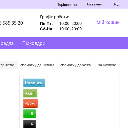
Бажання
Вхід
Порівняння
Графік роботи:
6 585 35 20
Мій кошик
10:00–20:00
Пн-Пт:
10:00–20:00
Сб-Нд:
ирадла
Підковдри
лярністю
спочатку дешевше
спочатку дорожчі
за назвою
Новинка
Акції
−50%
8
6