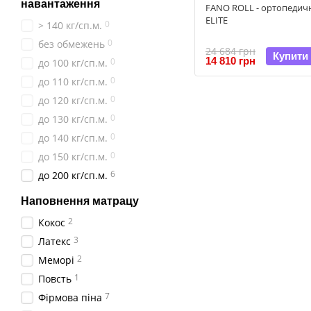
навантаження
FANO ROLL - ортопеди
ELITE
0
> 140 кг/сп.м.
0
без обмежень
24 684 грн
Купити
14 810 грн
0
до 100 кг/сп.м.
0
до 110 кг/сп.м.
0
до 120 кг/сп.м.
0
до 130 кг/сп.м.
0
до 140 кг/сп.м.
0
до 150 кг/сп.м.
6
до 200 кг/сп.м.
Наповнення матрацу
2
Кокос
3
Латекс
2
Меморі
1
Повсть
7
Фірмова піна