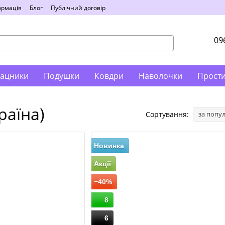
ормація
Блог
Публічний договір
09
ацники
Подушки
Ковдри
Наволочки
Прост
раїна)
Сортування:
за попу
Новинка
Акції
−40%
8
6