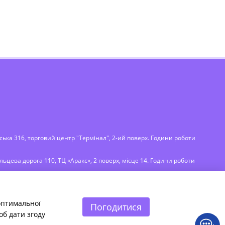
вська 316, торговий центр "Термінал", 2-ий поверх. Години роботи
⠀⠀⠀⠀⠀⠀⠀⠀⠀⠀⠀⠀⠀⠀⠀⠀⠀⠀⠀⠀⠀⠀⠀⠀⠀⠀⠀⠀⠀⠀⠀⠀⠀⠀⠀⠀⠀⠀⠀⠀⠀⠀⠀⠀⠀⠀⠀
льцева дорога 110, ТЦ «Аракс», 2 поверх, місце 14. Години роботи
 оптимальної
Погодитися
об дати згоду