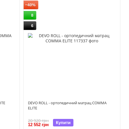
−40%
8
6
ITE
DEVO ROLL - ортопедичний матрац COMMA
ELITE
20 920 грн
Купити
12 552 грн