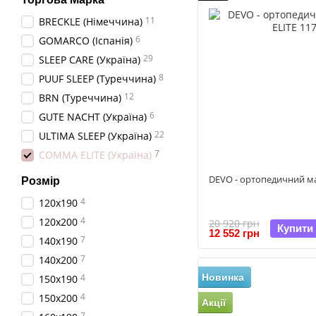
11
BRECKLE (Німеччина)
6
GOMARCO (Іспанія)
29
SLEEP CARE (Україна)
8
PUUF SLEEP (Туреччина)
12
BRN (Туреччина)
6
GUTE NACHT (Україна)
22
ULTIMA SLEEP (Україна)
7
COMMA ELITE (Україна)
DEVO - ортопедичний м
Розмір
4
120x190
4
120x200
20 920 грн
Купити
12 552 грн
7
140x190
7
140x200
Новинка
4
150x190
4
150x200
Акції
7