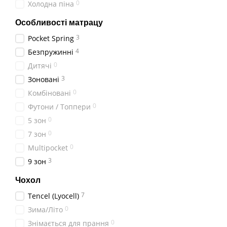
0
Холодна піна
Особливості матрацу
3
Pocket Spring
4
Безпружинні
0
Дитячі
3
Зоновані
0
Комбінованi
0
Футони / Топпери
0
5 зон
0
7 зон
0
Multipocket
3
9 зон
Чохол
7
Tencel (Lyocell)
0
Зима/Літо
0
Знімається для прання