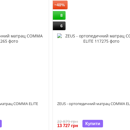
−40%
8
6
 матрац COMMA ELITE
ZEUS - ортопедичний матрац COMMA EL
22 879 грн
Купити
13 727 грн