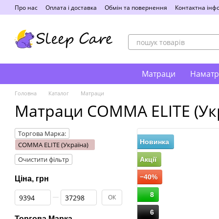
Перейти до основного контенту
Про нас
Оплата і доставка
Обмін та повернення
Контактна інф
Матраци
Наматр
Головна
Каталог
Матраци
Матраци COMMA ELITE (Ук
Торгова Марка:
Новинка
COMMA ELITE (Україна)
Очистити фільтр
Акції
−40%
Ціна, грн
Від Ціна, грн
До Ціна, грн
8
ОК
6
Торгова Марка