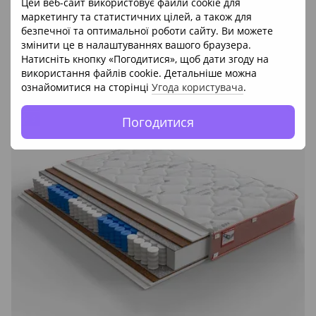
Цей веб-сайт використовує файли cookie для
маркетингу та статистичних цілей, а також для
EGO - ортопедичний матрац ULTIMA SLEEP
безпечної та оптимальної роботи сайту. Ви можете
8 972 грн
12 817 грн
змінити це в налаштуваннях вашого браузера.
Натисніть кнопку «Погодитися», щоб дати згоду на
використання файлів cookie. Детальніше можна
Акції
ознайомитися на сторінці
Угода користувача
.
−30%
8
6
Погодитися