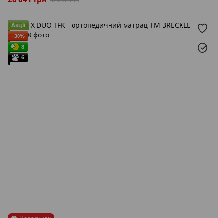
37 202 грн
Акції
−30%
8
6
Подарунок