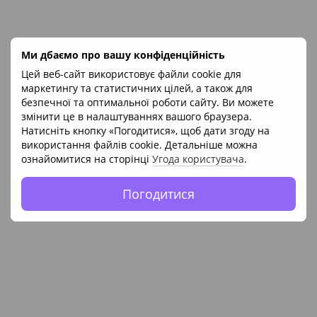
Подарунок
Ми дбаємо про вашу конфіденційність
Цей веб-сайт використовує файли cookie для
VISCON CREAM - ортопедичний матрац ТМ PUUF SLEEP
маркетингу та статистичних цілей, а також для
18 492 грн
36 984 грн
безпечної та оптимальної роботи сайту. Ви можете
змінити це в налаштуваннях вашого браузера.
Натисніть кнопку «Погодитися», щоб дати згоду на
8
використання файлів cookie. Детальніше можна
6
ознайомитися на сторінці
Угода користувача
.
Погодитися