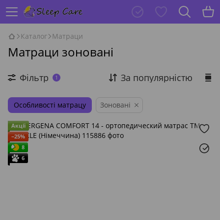
Каталог
Матраци
Матраци зоновані
Фільтр
За популярністю
1
Особливості матрацу
Зоновані
Акції
−25%
8
6