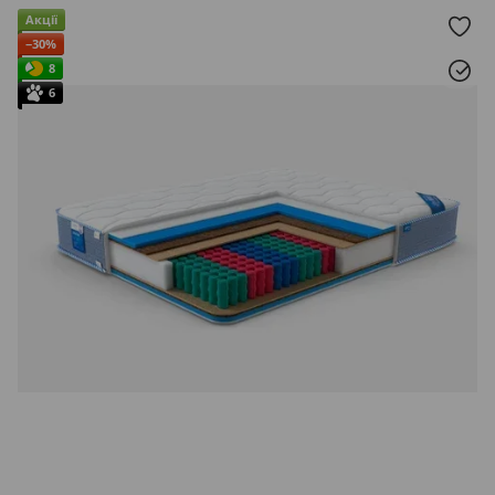
Акції
−30%
8
6