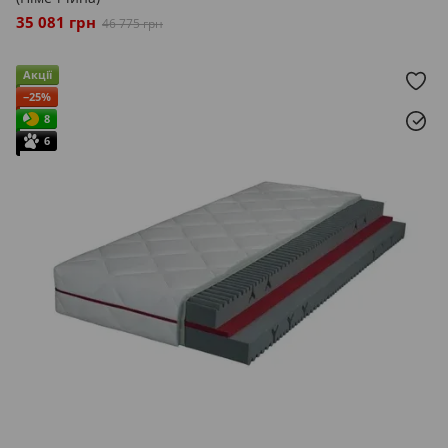
35 081 грн
46 775 грн
Акції
−25%
8
6