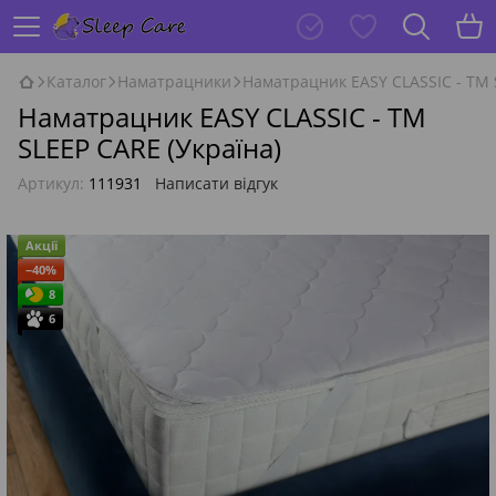
Каталог
Наматрацники
Наматрацник EASY CLASSIC - ТМ 
Наматрацник EASY CLASSIC - ТМ
SLEEP CARE (Україна)
Артикул:
111931
Написати відгук
Акції
−40%
8
6