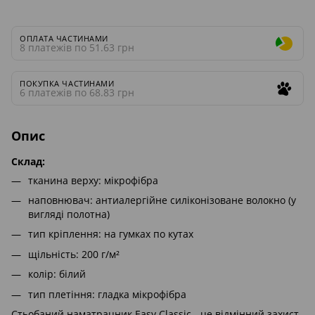
ОПЛАТА ЧАСТИНАМИ
8 платежів по 51.63 грн
ПОКУПКА ЧАСТИНАМИ
6 платежів по 68.83 грн
Опис
Cклад:
тканина верху: мікрофібра
наповнювач: антиалергійне силіконізоване волокно (у
вигляді полотна)
тип кріплення: на гумках по кутах
щільність: 200 г/м²
колір: білий
тип плетіння: гладка мікрофібра
Стьобаний наматрацник Easy Classic - це відмінний захист