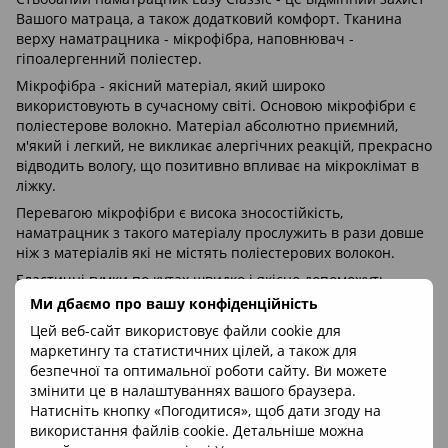
Вашого матраца, а також додатковий комфорт. Тканина
верху наматрацника - мікрофібра, наповнювач -
гіпоалергенний поліестер.
Мікрофібра - якісний матеріал, який широко
використовують в сучасному світі. Основою мікрофібри є
поліестерове волокно. Матеріал абсолютно приємний,
м'який і легкий, не викликає алергічних реакцій, прекрасно
відводить вологу, що позитивно впливає на мікроклімат в
ліжку.
Перевагою мікрофібри є висока зносостійкість,
наматрацник з такого матеріалу прослужить в рази довше
ніж з матеріалів які не містять поліестерових волокон.
Еластичні гумки по кутах швидко і якісно допоможуть
закріпити наматрацник і запобігти його ковзанню.
Ми дбаємо про вашу конфіденційність
Цей веб-сайт використовує файли cookie для
маркетингу та статистичних цілей, а також для
безпечної та оптимальної роботи сайту. Ви можете
змінити це в налаштуваннях вашого браузера.
Інструкції по догляду:
Натисніть кнопку «Погодитися», щоб дати згоду на
використання файлів cookie. Детальніше можна