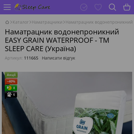
Каталог
Наматрацники
Наматрацник водонепроникний E
Наматрацник водонепроникний
EASY GRAIN WATERPROOF - ТМ
SLEEP CARE (Україна)
Артикул:
111665
Написати відгук
Акції
−40%
8
6