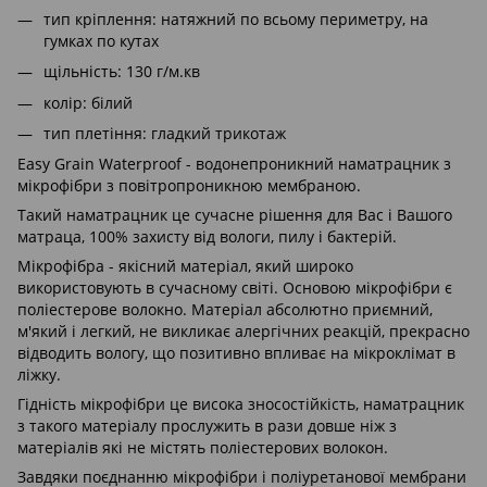
тип кріплення: натяжний по всьому периметру, на
гумках по кутах
щільність: 130 г/м.кв
колір: білий
тип плетіння: гладкий трикотаж
Еasy Grain Waterproof - водонепроникний наматрацник з
мікрофібри з повітропроникною мембраною.
Такий наматрацник це сучасне рішення для Вас і Вашого
матраца, 100% захисту від вологи, пилу і бактерій.
Мікрофібра - якісний матеріал, який широко
використовують в сучасному світі. Основою мікрофібри є
поліестерове волокно. Матеріал абсолютно приємний,
м'який і легкий, не викликає алергічних реакцій, прекрасно
відводить вологу, що позитивно впливає на мікроклімат в
ліжку.
Гідність мікрофібри це висока зносостійкість, наматрацник
з такого матеріалу прослужить в рази довше ніж з
матеріалів які не містять поліестерових волокон.
Завдяки поєднанню мікрофібри і поліуретанової мембрани