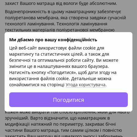
захист Вашого матраца від вологи буде абсолютним.
Водонепроникність в цьому наматрацнику забезпечує
поліуретанова мембрана, яка створена завдяки сучасній
технології ламінування. Технологія ламінування
текстильних матеріалів поліуретанової мембраною
дозволяє забезпечити повну повітропроникність при
Ми дбаємо про вашу конфіденційність
збереженні 100% водонепроникності.
Цей веб-сайт використовує файли cookie для
Мембрана яка застосована в даній тканині виробляється
маркетингу та статистичних цілей, а також для
компанією Bayer Epurex Films - одним з провідних світових
безпечної та оптимальної роботи сайту. Ви можете
виробників. Сучасні технології та інноваційні рішення
змінити це в налаштуваннях вашого браузера.
забезпечили виробу високу еластичність і зносостійкість,
Натисніть кнопку «Погодитися», щоб дати згоду на
навіть після безлічі прань Ваш наматрацник буде як
використання файлів cookie. Детальніше можна
новий.
ознайомитися на сторінці
Угода користувача
.
Наматрацник представлений в двох зручних модифікаціях,
натяжний по периметру, на гумках по кутах.
Погодитися
Кожен може вибрати той спосіб кріплення, який для нього
зручніший. Варто відзначити, що наматрацник в
модифікації натяжний по периметру, закриває бічні
частини Вашого матраца, тим самим цілком і повністю
захистить Ваш матрац від швидкого зносу і забруднень.