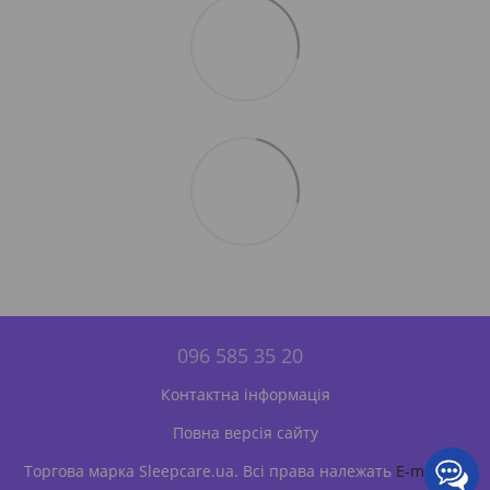
096 585 35 20
Контактна інформація
Повна версія сайту
Торгова марка Sleepcare.ua. Всі права належать
E-matras
.