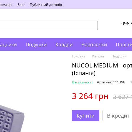
ормація
Блог
Публічний договір
096 
ацники
Подушки
Ковдри
Наволочки
Прост
Головна
Каталог
Подушки
NUCOL MEDIUM - ор
(Іспанія)
В наявності
Артикул: 111398
Н
3 264 грн
3 627 
Купити
В кредит