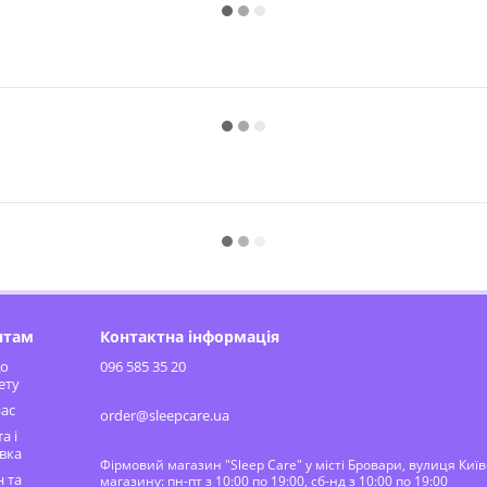
нтам
Контактна інформація
до
096 585 35 20
ету
ас
order@sleepcare.ua
а і
вка
Фірмовий магазин "Sleep Care" у місті Бровари, вулиця Киї
 та
магазину: пн-пт з 10:00 по 19:00, сб-нд з 10:00 по 19:00