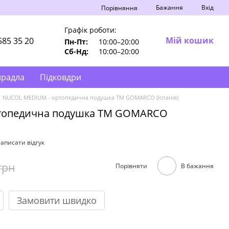
Бажання
Вхід
Порівняння
Графік роботи:
Мій кошик
585 35 20
Пн-Пт:
10:00–20:00
Сб-Нд:
10:00–20:00
ирадла
Підковдри
NUCOL MEDIUM - ортопедична подушка ТМ GOMARCO (Іспанія)
топедична подушка ТМ GOMARCO
аписати відгук
грн
Порівняти
В бажання
Замовити швидко