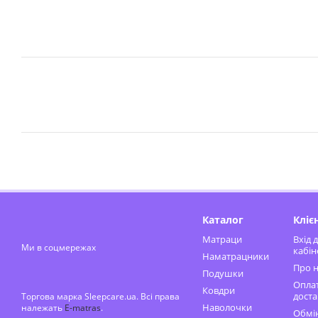
Каталог
Кліє
Матраци
Вхід 
Ми в соцмережах
кабін
Наматрацники
Про н
Подушки
Оплат
Ковдри
доста
Торгова марка Sleepcare.ua. Всі права
Наволочки
належать
E-matras
.
Обмін