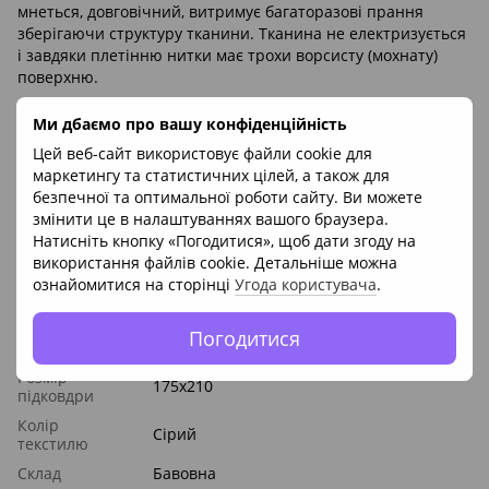
мнеться, довговічний, витримує багаторазові прання
зберігаючи структуру тканини. Тканина не електризується
і завдяки плетінню нитки має трохи ворсисту (мохнату)
поверхню.
Завдяки різноманітності предметів постільної білизни
Ми дбаємо про вашу конфіденційність
представлених ТМ Sleep Care, можна з легкістю зібрати
комплект, який змінить дизайн Вашої спальні і підніме
Цей веб-сайт використовує файли cookie для
настрій. У лінійці представлені - підковдра, наволочка,
маркетингу та статистичних цілей, а також для
простирадло, які представлені в різних тканинах і різних
безпечної та оптимальної роботи сайту. Ви можете
колірних рішеннях.
змінити це в налаштуваннях вашого браузера.
Натисніть кнопку «Погодитися», щоб дати згоду на
* Колір товару на фото може відрізнятися від реального.
використання файлів cookie. Детальніше можна
Виробник:
ТМ Sleep Care (Україна)
ознайомитися на сторінці
Угода користувача
.
Характеристики
Погодитися
Розмір
175x210
підковдри
Колір
Сірий
текстилю
Склад
Бавовна