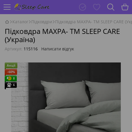
Каталог
Підковдри
Підковдра МАХРА- TM SLEEP CARE (Ук
Підковдра МАХРА- TM SLEEP CARE
(Україна)
Артикул:
115116
Написати відгук
Акції
−60%
8
6