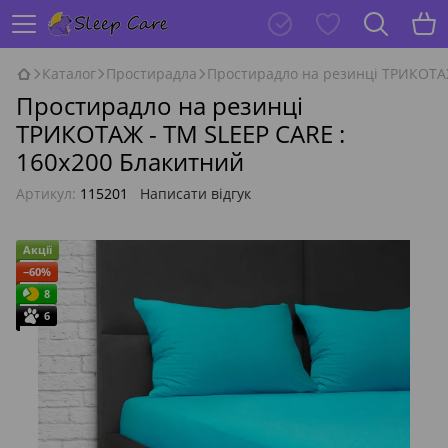
Каталог
Простирадла
Простирадло на резинці ТРИКОТАЖ
Простирадло на резинці
ТРИКОТАЖ - TM SLEEP CARE :
160x200 Блакитний
Артикул:
115201
Написати відгук
Акції
−60%
8
6