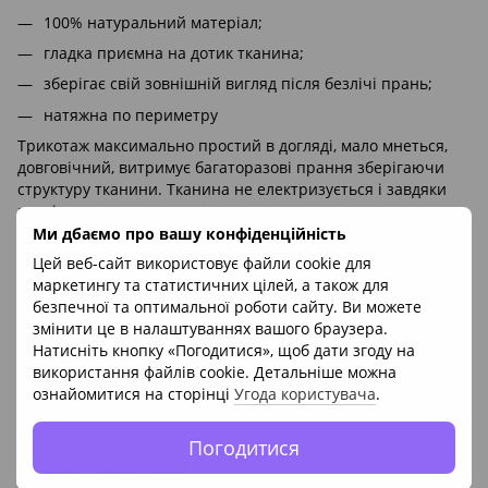
100% натуральний матеріал;
гладка приємна на дотик тканина;
зберігає свій зовнішній вигляд після безлічі прань;
натяжна по периметру
Трикотаж максимально простий в догляді, мало мнеться,
довговічний, витримує багаторазові прання зберігаючи
структуру тканини. Тканина не електризується і завдяки
плетінню нитки має гладку, приємну на дотик поверхню.
Ми дбаємо про вашу конфіденційність
Завдяки різноманітності предметів постільної білизни
представлених ТМ Sleep Care, можна з легкістю зібрати
Цей веб-сайт використовує файли cookie для
комплект, який змінить дизайн Вашої спальні і підніме
маркетингу та статистичних цілей, а також для
настрій. У лінійці представлені - підковдра, наволочка,
безпечної та оптимальної роботи сайту. Ви можете
простирадло, які представлені в різних тканинах і різних
змінити це в налаштуваннях вашого браузера.
колірних рішеннях.
Натисніть кнопку «Погодитися», щоб дати згоду на
використання файлів cookie. Детальніше можна
* Колір товару на фото може відрізнятися від реального.
ознайомитися на сторінці
Угода користувача
.
Виробник
: ТМ Sleep Care (Україна)
Погодитися
Характеристики