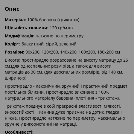
Опис
Матеріал:
100% бавовна (трикотаж)
Щільність тканини:
120 гр/м.кв
Модифікація:
натяжне по периметру
Колір
*: блакитний, сірий, зелений
Розміри:
90х200, 120x200, 140х200, 160х200, 180х200 см
Висота: простирадло розраховане на висоту матрацу до 25
см.(для односпальних розмірів), а також для висоти
матраців до 30 см. (для двоспальних розмірів, від 140 см.
шириною)
Простирадло - лаконічний, зручний і практичний предмет
постільної білизни. Простирадло виконане з 100%
натурального матеріалу бавовна (плетіння - трикотаж).
Трикотаж поєднує в собі прекрасні властивості м'якості,
зносостійкості. Тканина дуже приємна на дотик, гладка і
ніжна. Простирадло натяжне по периметру, максимально
зручне у використанні на матраці.
Особливості: