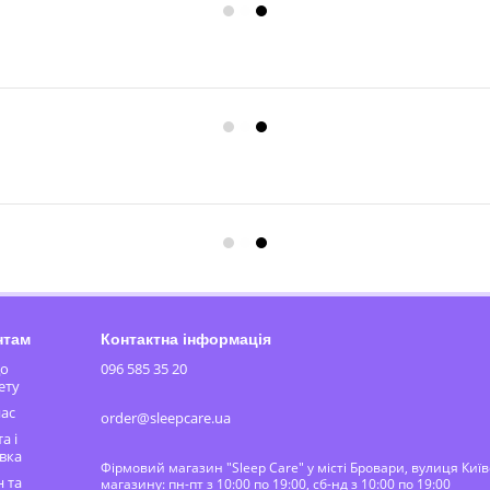
нтам
Контактна інформація
до
096 585 35 20
ету
ас
order@sleepcare.ua
а і
вка
Фірмовий магазин "Sleep Care" у місті Бровари, вулиця Киї
 та
магазину: пн-пт з 10:00 по 19:00, сб-нд з 10:00 по 19:00