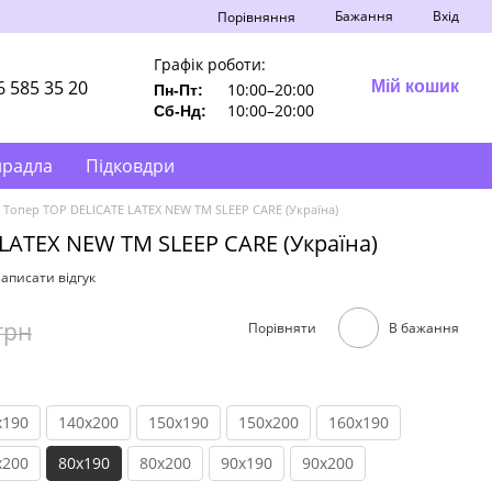
Бажання
Вхід
Порівняння
Графік роботи:
6 585 35 20
Мій кошик
10:00–20:00
Пн-Пт:
10:00–20:00
Сб-Нд:
ирадла
Підковдри
Топер TOP DELICATE LATEX NEW ТМ SLEEP CARE (Україна)
LATEX NEW ТМ SLEEP CARE (Україна)
аписати відгук
грн
Порівняти
В бажання
x190
140x200
150x190
150x200
160x190
x200
80x190
80x200
90x190
90x200