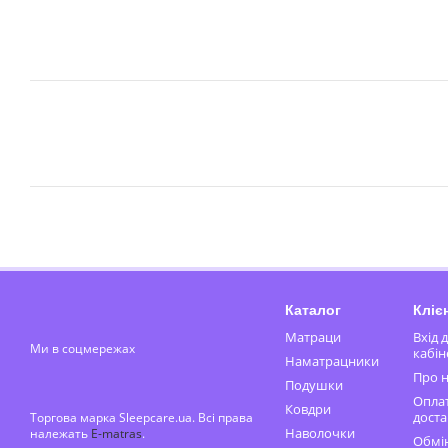
Каталог
Кліє
Матраци
Вхід 
Ми в соцмережах
кабін
Наматрацники
Про н
Подушки
Оплат
Ковдри
доста
Торгова марка Sleepcare.ua. Всі права
Наволочки
належать
E-matras
.
Обмін