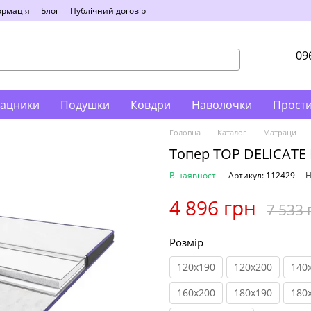
ормація
Блог
Публічний договір
09
ацники
Подушки
Ковдри
Наволочки
Прост
Головна
Каталог
Матраци
Топер TOP DELICATE 
В наявності
Артикул: 112429
Н
4 896 грн
7 533 
Розмір
120x190
120x200
140
160x200
180x190
180