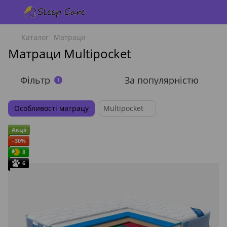
Каталог
Матраци
Матраци Multipocket
Фільтр
За популярністю
1
Особливості матрацу
Multipocket
Акції
−30%
8
6