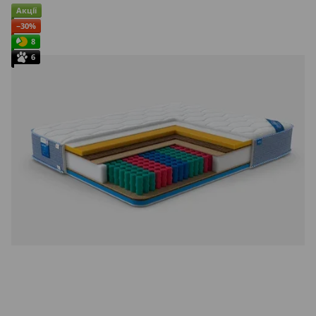
Акції
−30%
8
6