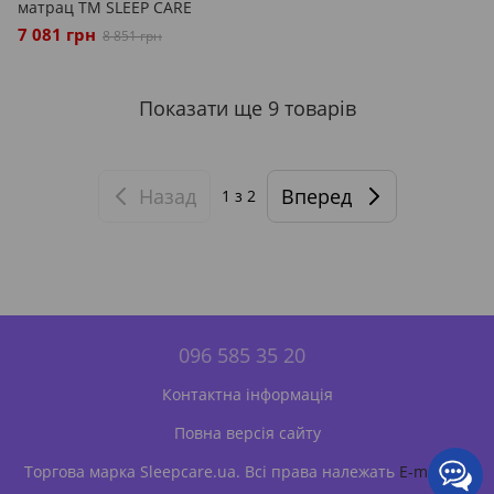
матрац ТМ SLEEP CARE
7 081 грн
8 851 грн
Показати ще 9 товарів
Назад
Вперед
1
з 2
096 585 35 20
Контактна інформація
Повна версія сайту
Торгова марка Sleepcare.ua. Всі права належать
E-matras
.