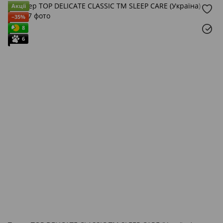
Акції
−35%
8
6