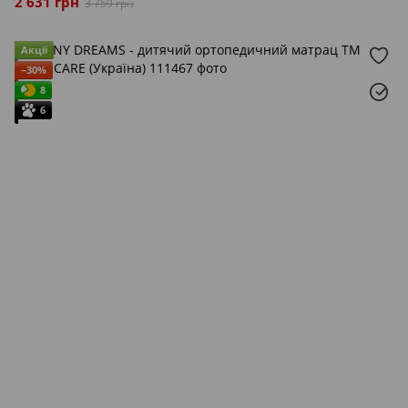
2 631 грн
3 759 грн
Акції
−30%
8
6