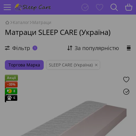
Каталог
Матраци
Матраци SLEEP CARE (Україна)
Фільтр
За популярністю
1
Торгова Марка
SLEEP CARE (Україна)
Акції
−35%
8
6