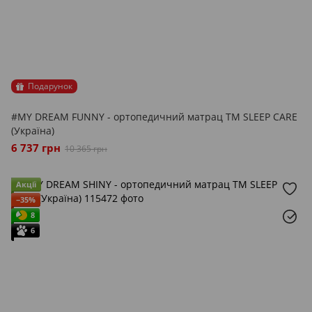
Подарунок
#MY DREAM FUNNY - ортопедичний матрац ТМ SLEEP CARE
(Україна)
6 737 грн
10 365 грн
Акції
−35%
8
6