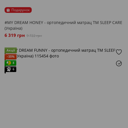
Подарунок
#MY DREAM HONEY - ортопедичний матрац ТМ SLEEP CARE
(Україна)
6 319 грн
9 722 грн
Акції
−35%
8
6