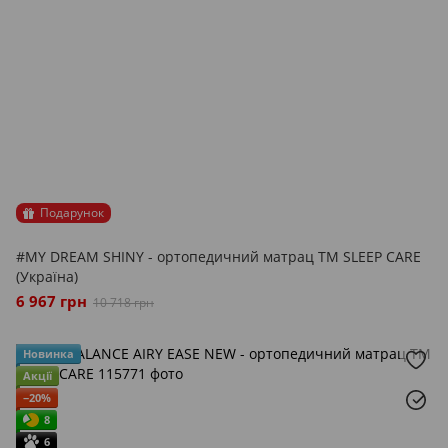
Подарунок
#MY DREAM SHINY - ортопедичний матрац ТМ SLEEP CARE
(Україна)
6 967 грн
10 718 грн
Новинка
Акції
−20%
8
6