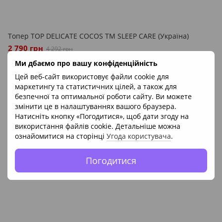
Топер TOP DELICATE COCOS ТМ SLEEP CARE (Україна)
2 790 грн
4 292 грн
Ми дбаємо про вашу конфіденційність
Акції
Цей веб-сайт використовує файли cookie для
−35%
маркетингу та статистичних цілей, а також для
безпечної та оптимальної роботи сайту. Ви можете
8
змінити це в налаштуваннях вашого браузера.
6
Натисніть кнопку «Погодитися», щоб дати згоду на
використання файлів cookie. Детальніше можна
ознайомитися на сторінці
Угода користувача
.
Погодитися