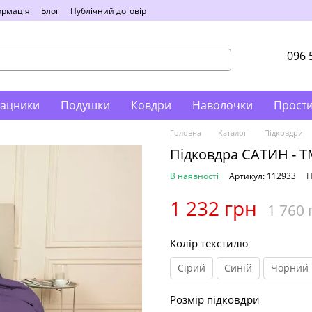
ормація
Блог
Публічний договір
096 
ацники
Подушки
Ковдри
Наволочки
Прост
Головна
Каталог
Підковдри
Підковдра САТИН - TM
В наявності
Артикул: 112933
Н
1 232 грн
1 760 
Колір текстилю
Сірий
Синій
Чорний
Розмір підковдри