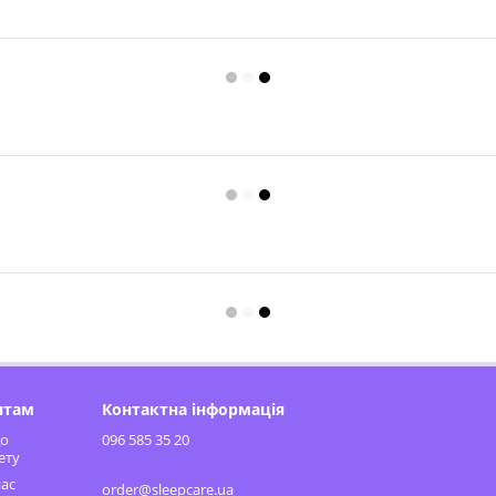
нтам
Контактна інформація
до
096 585 35 20
ету
ас
order@sleepcare.ua