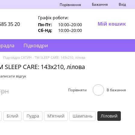
Бажання
Вхід
Порівняння
Графік роботи:
Мій кошик
585 35 20
Пн-Пт:
10:00–20:00
Сб-Нд:
10:00–20:00
ирадла
Підковдри
Підковдра САТИН - TM SLEEP CARE: 143х210, лілова
 SLEEP CARE: 143х210, лілова
аписати відгук
грн
Порівняти
В бажання
Білий
Пудра
Мʼятний
Шампань
Ліловий