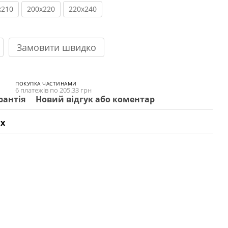
x210
200x220
220x240
Замовити швидко
ПОКУПКА ЧАСТИНАМИ
6 платежів по 205.33 грн
рантія
Новий відгук або коментар
х