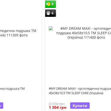
8
6
чна подушка ТМ
#MY DREAM MAXI - ортопедична подуш
40x58x10,5 TM SLEEP CARE (Україна)
2 174 грн
и
Купити
1 304 грн