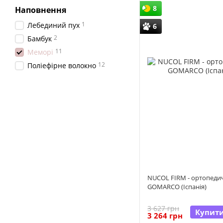
8
Наповнення
1
Лебединий пух
6
2
Бамбук
11
Меморі
12
Поліефірне волокно
NUCOL FIRM - ортопеди
GOMARCO (Іспанія)
3 627 грн
Купит
3 264 грн