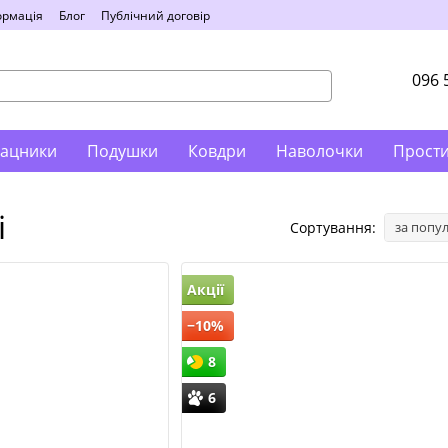
ормація
Блог
Публічний договір
096 
ацники
Подушки
Ковдри
Наволочки
Прост
і
Сортування:
за попу
Акції
−10%
8
6