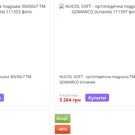
душка 30x50х7 ТМ
NUCOL SOFT - ортопедична подушка Т
GOMARCO (Іспанія)
3 627 грн
и
Купити
3 264 грн
Акції
−40%