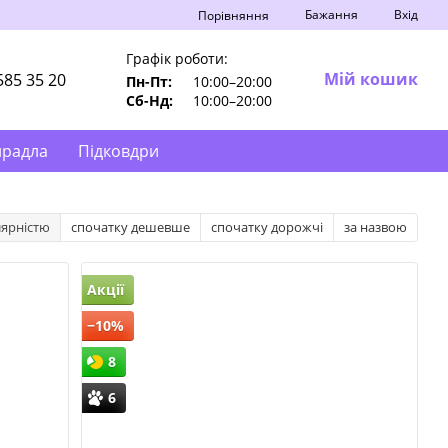
Бажання
Вхід
Порівняння
Графік роботи:
Мій кошик
585 35 20
Пн-Пт:
10:00–20:00
Сб-Нд:
10:00–20:00
ирадла
Підковдри
лярністю
спочатку дешевше
спочатку дорожчі
за назвою
Акції
−10%
8
6