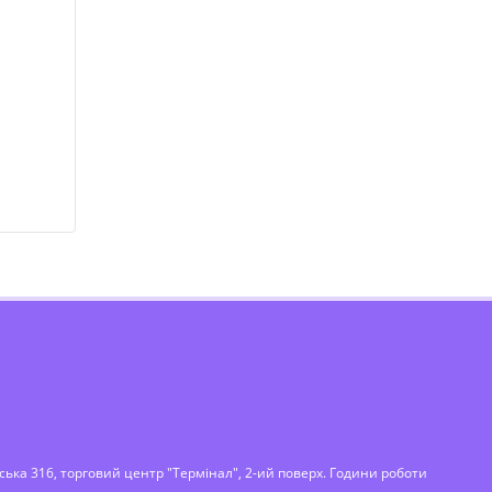
вська 316, торговий центр "Термінал", 2-ий поверх. Години роботи