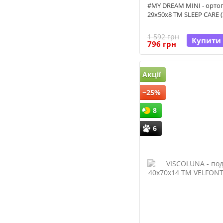
#MY DREAM MINI - орто
29x50x8 TM SLEEP CARE (
1 592 грн
Купити
796 грн
Акції
−25%
8
6