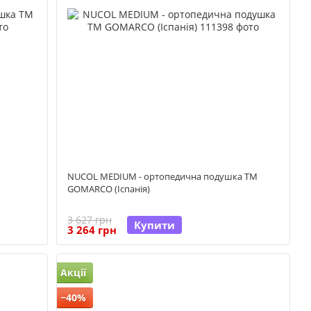
М
NUCOL MEDIUM - ортопедична подушка ТМ
GOMARCO (Іспанія)
3 627 грн
Купити
3 264 грн
Акції
−40%