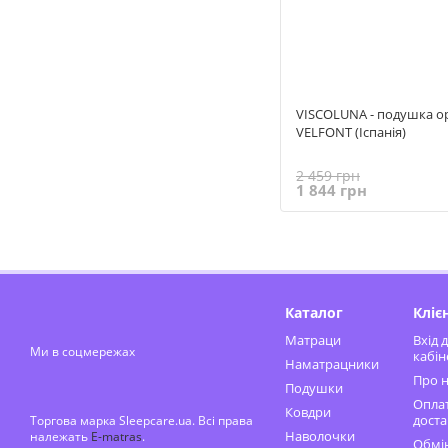
VISCOLUNA - подушка о
VELFONT (Іспанія)
2 459 грн
1 844 грн
Каталог
Кліє
Матраци
Вхід 
Ми в соцмережах
кабін
Наматрацники
Про н
Подушки
Оплат
Ковдри
доста
Торгова марка Sleepcare.ua. Всі права
Наволочки
належать
E-matras
.
Обмін