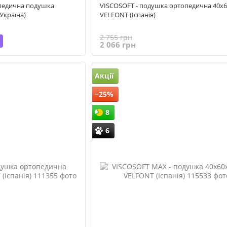
педична подушка
VISCOSOFT - подушка ортопедична 40x
Україна)
VELFONT (Іспанія)
2 755 грн
2 066 грн
Акції
−25%
8
6