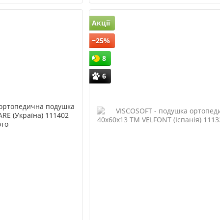
Акції
−25%
8
6