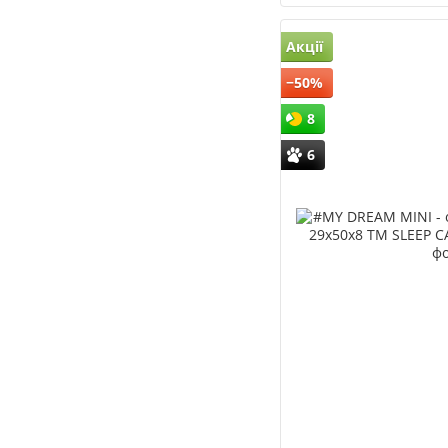
Акції
−50%
8
6