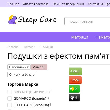
Перейти до основного контенту
Про нас
Оплата і доставка
Обмін та повернення
Контактна інф
Матраци
Наматр
Головна
Каталог
Подушки
Подушки з ефектом пам'ят
Наповнення:
Меморі
Акції
Очистити фільтр
−25%
Торгова Марка
8
0
BRECKLE (Німеччина)
6
3
GOMARCO (Іспанія)
3
SLEEP CARE (Україна)