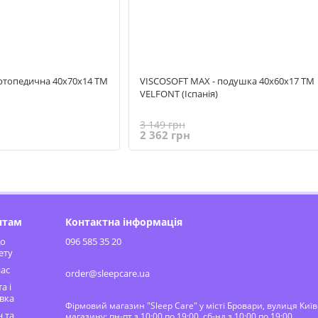
ртопедична 40x70x14 TM
VISCOSOFT MAX - подушка 40x60х17 TM
VELFONT (Іспанія)
3 149 грн
2 362 грн
нтам
Контактна інформація
до
096 585 35 20
ету
ас
order@sleepcare.ua
а і
вка
Фірмовий магазин "Sleep Care" у місті Бровари, вулиця Киї
 та
магазину: пн-пт з 10:00 по 19:00, сб-нд з 10:00 по 19:00