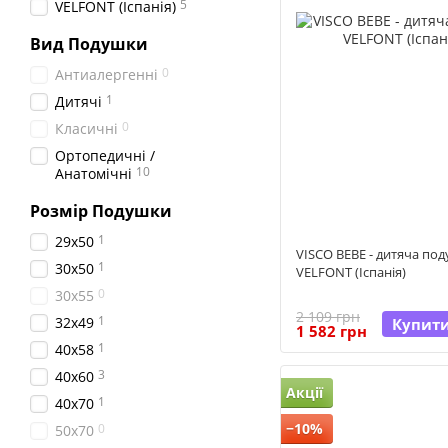
5
VELFONT (Іспанія)
Вид Подушки
0
Антиалергенні
1
Дитячі
0
Класичні
Ортопедичні /
10
Анатомічні
Розмір Подушки
1
29х50
VISCO BEBE - дитяча по
1
30x50
VELFONT (Іспанія)
0
30x55
2 109 грн
1
32х49
Купит
1 582 грн
1
40х58
3
40x60
Акції
1
40x70
−10%
0
50x70