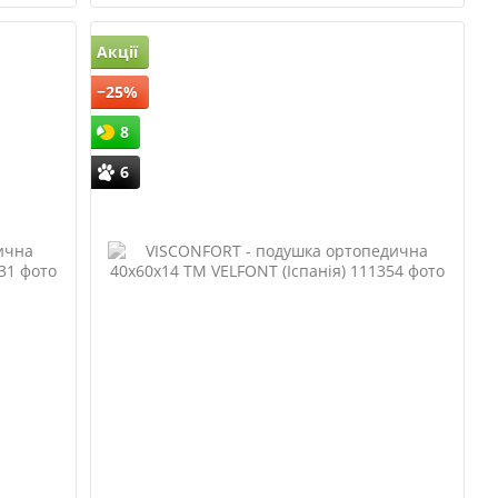
Акції
−25%
8
6