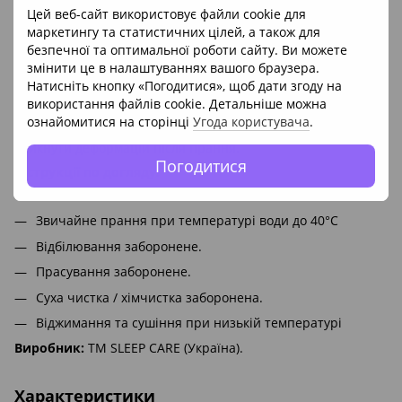
ніж з матеріалів які не містять поліестерових волокон.
Цей веб-сайт використовує файли cookie для
Наматрацник має дуже зручне кріплення, 4 гумки по кутах.
маркетингу та статистичних цілей, а також для
Еластичні гумки по кутах швидко і якісно допоможуть
безпечної та оптимальної роботи сайту. Ви можете
закріпити наматрацник і запобігти його ковзанню.
змінити це в налаштуваннях вашого браузера.
Натисніть кнопку «Погодитися», щоб дати згоду на
використання файлів cookie. Детальніше можна
Догляд за наматрацником простий, підлягає машинному
ознайомитися на сторінці
Угода користувача
.
пранню. Якісний наповнювач наматрацника дозволяє
уникнути деформацій після прання.
Погодитися
Інструкції по догляду:
Звичайне прання при температурі води до 40°С
Відбілювання заборонене.
Прасування заборонене.
Суха чистка / хімчистка заборонена.
Віджимання та сушіння при низькій температурі
Виробник:
ТМ SLEEP CARE (Україна).
Характеристики