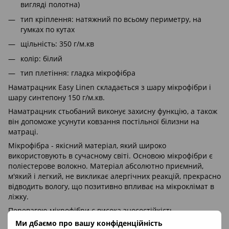
вигляді полотна)
тип кріплення: натяжний по всьому периметру, на
гумках по кутах
щільність: 350 г/м.кв
колір: білий
тип плетіння: гладка мікрофібра
Наматрацник Easy Linen складається з шару мікрофібри і
шару синтепону 150 г/м.кв.
Наматрацник стьобаний виконує захисну функцію, а також
він допоможе усунути ковзання постільної білизни на
матраці.
Мікрофібра - якісний матеріал, який широко
використовують в сучасному світі. Основою мікрофібри є
поліестерове волокно. Матеріал абсолютно приємний,
м'який і легкий, не викликає алергічних реакцій, прекрасно
відводить вологу, що позитивно впливає на мікроклімат в
ліжку.
Перевагою мікрофібри є висока зносостійкість,
наматрацник з такого матеріалу прослужить в рази довше,
Ми дбаємо про вашу конфіденційність