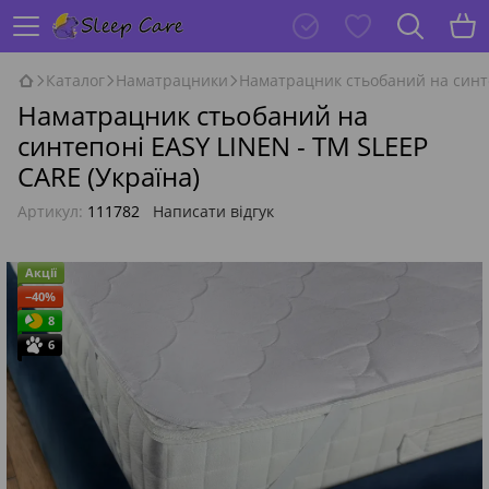
Каталог
Наматрацники
Наматрацник стьобаний на синте
Наматрацник стьобаний на
синтепоні EASY LINEN - ТМ SLEEP
CARE (Україна)
Артикул:
111782
Написати відгук
Акції
−40%
8
6