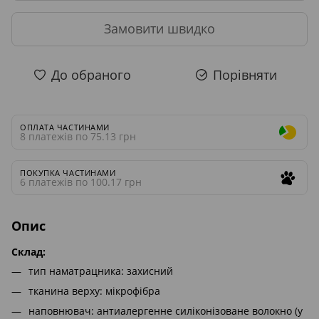
Замовити швидко
До обраного
Порівняти
ОПЛАТА ЧАСТИНАМИ
8 платежів по 75.13 грн
ПОКУПКА ЧАСТИНАМИ
6 платежів по 100.17 грн
Опис
Склад:
тип наматрацника: захисний
тканина верху: мікрофібра
наповнювач: антиалергенне силіконізоване волокно (у